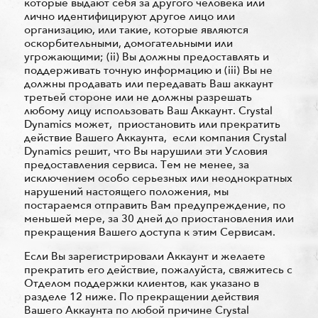
которые выдают себя за другого человека или
лично идентифицируют другое лицо или
организацию, или такие, которые являются
оскорбительными, домогательными или
угрожающими; (ii) Вы должны предоставлять и
поддерживать точную информацию и (iii) Вы не
должны продавать или передавать Ваш аккаунт
третьей стороне или не должны разрешать
любому лицу использовать Ваш Аккаунт. Crystal
Dynamics может, приостановить или прекратить
действие Вашего Аккаунта, если компания Crystal
Dynamics решит, что Вы нарушили эти Условия
предоставления сервиса. Тем не менее, за
исключением особо серьезных или неоднократных
нарушений настоящего положения, мы
постараемся отправить Вам предупреждение, по
меньшей мере, за 30 дней до приостановления или
прекращения Вашего доступа к этим Сервисам.
Если Вы зарегистрировали Аккаунт и желаете
прекратить его действие, пожалуйста, свяжитесь с
Отделом поддержки клиентов, как указано в
разделе 12 ниже. По прекращении действия
Вашего Аккаунта по любой причине Crystal