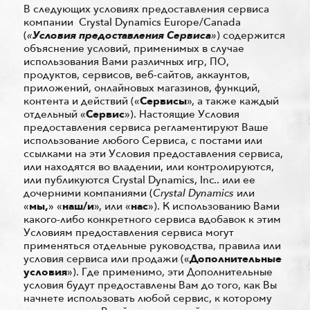
В следующих условиях предоставления сервиса
компании Crystal Dynamics Europe/Canada
(
«
Условия предоставления Сервиса
»
) содержится
объяснение условий, применимых в случае
использования Вами различных игр, ПО,
продуктов, сервисов, веб-сайтов, аккаунтов,
приложений, онлайновых магазинов, функций,
контента и действий («
Сервисы
», а также каждый
отдельный «
Сервис
»). Настоящие Условия
предоставления сервиса регламентируют Ваше
использование любого Сервиса, с постами или
ссылками на эти Условия предоставления сервиса,
или находятся во владении, или контролируются,
или публикуются Crystal Dynamics, Inc.. или ее
дочерними компаниями (
Crystal Dynamics
или
«
мы,
» «
наш/и
», или «
нас
»). К использованию Вами
какого-либо конкретного сервиса вдобавок к этим
Условиям предоставления сервиса могут
применяться отдельные руководства, правила или
условия сервиса или продажи («
Дополнительные
условия
»). Где применимо, эти Дополнительные
условия будут предоставлены Вам до того, как Вы
начнете использовать любой сервис, к которому