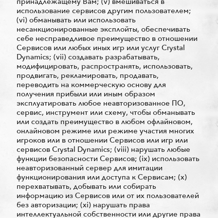
принадлежащему Вам; (v) вмешиваться в
использование сервисов другим пользователем;
(vi) обманывать или использовать
несанкционированные эксплойты, обеспечивать
себе несправедливое преимущество в отношении
Сервисов или любых иных игр или услуг Crystal
Dynamics; (vii) создавать разрабатывать,
модифицировать, распространять, использовать,
продвигать, рекламировать, продавать,
переводить на коммерческую основу для
получения прибыли или иным образом
эксплуатировать любое неавторизованное ПО,
сервис, инструмент или схему, чтобы обманывать
или создать преимущество в любом офлайновом,
онлайновом режиме или режиме участия многих
игроков или в отношении Сервисов или игр или
сервисов Crystal Dynamics; (viii) нарушать любые
функции безопасности Сервисов; (iх) использовать
неавторизованный сервер для имитации
функционирования или доступа к Сервисам; (x)
перехватывать, добывать или собирать
информацию из Сервисов или от их пользователей
без авторизации; (xi) нарушать права
интеллектуальной собственности или другие права