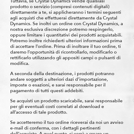
Tuttavia, se Crystal Dynamics vende qualsiasi
prodotto o servizio (compresi contenuti digitali)
direttamente a te, si applicheranno i termini seguenti
agli acquisti che effettuerai direttamente da Crystal
Dynamics. Se inoltri un ordine con Crystal Dynamics, a
nostra esclusiva discrezione potremo respingerlo,
oppure limitare i quantitativi dei prodotti acquistabili.
Potremo inoltre richiederti ulteriori informazioni prima
di accettare l’ordine. Prima di inoltrare il tuo ordine, ti
daremo l’opportunità di ricontrollarlo, modificarlo o
rettificarlo utilizzando gli appositi campi o pulsanti di
modifica.
A seconda della destinazione, i prodotti potranno
andare soggetti a ulteriori dazi d’importazione,
imposte o esazioni, e sarai responsabile per il
pagamento di tutti questi addebiti.
Se acquisti un prodotto scaricabile, sarai responsabile
per gli eventuali costi correlati al download e
all’accesso di tale prodotto.
Se accetteremo il tuo ordine riceverai da noi un avviso
e-mail di conferma, con i dettagli pertinenti
dell’acquisto. A quel punto, si verrà a creare un