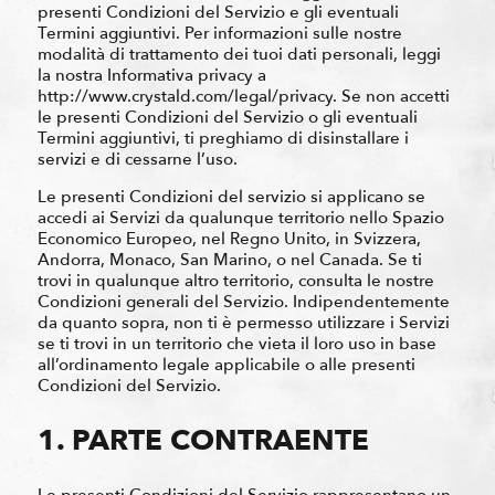
presenti Condizioni del Servizio e gli eventuali
Termini aggiuntivi. Per informazioni sulle nostre
modalità di trattamento dei tuoi dati personali, leggi
la nostra Informativa privacy a
http://www.crystald.com/legal/privacy. Se non accetti
le presenti Condizioni del Servizio o gli eventuali
Termini aggiuntivi, ti preghiamo di disinstallare i
servizi e di cessarne l’uso.
Le presenti Condizioni del servizio si applicano se
accedi ai Servizi da qualunque territorio nello Spazio
Economico Europeo, nel Regno Unito, in Svizzera,
Andorra, Monaco, San Marino, o nel Canada. Se ti
trovi in qualunque altro territorio, consulta le nostre
Condizioni generali del Servizio. Indipendentemente
da quanto sopra, non ti è permesso utilizzare i Servizi
se ti trovi in un territorio che vieta il loro uso in base
all’ordinamento legale applicabile o alle presenti
Condizioni del Servizio.
1. PARTE CONTRAENTE
Le presenti Condizioni del Servizio rappresentano un