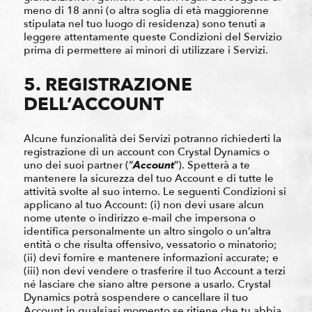
meno di 18 anni (o altra soglia di età maggiorenne
stipulata nel tuo luogo di residenza) sono tenuti a
leggere attentamente queste Condizioni del Servizio
prima di permettere ai minori di utilizzare i Servizi.
5. REGISTRAZIONE
DELL’ACCOUNT
Alcune funzionalità dei Servizi potranno richiederti la
registrazione di un account con Crystal Dynamics o
uno dei suoi partner (“
Account
”). Spetterà a te
mantenere la sicurezza del tuo Account e di tutte le
attività svolte al suo interno. Le seguenti Condizioni si
applicano al tuo Account: (i) non devi usare alcun
nome utente o indirizzo e-mail che impersona o
identifica personalmente un altro singolo o un’altra
entità o che risulta offensivo, vessatorio o minatorio;
(ii) devi fornire e mantenere informazioni accurate; e
(iii) non devi vendere o trasferire il tuo Account a terzi
né lasciare che siano altre persone a usarlo. Crystal
Dynamics potrà sospendere o cancellare il tuo
Account in qualsiasi momento se ritiene che tu abbia