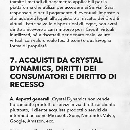
tramite i metodi di pagamento applicabili per la
piattaforma che utilizzi per accedere ai Servizi. Sarai
responsabile per il pagamento di eventuali imposte o
altri addebiti legati all’acquisto o al riscatto dei Crediti
virtuali. Fatte salve le disposizioni di legge, non avrai
diritto a ricevere alcun rimborso per i Crediti virtuali
inutilizzati, né a riscattarli per denaro reale, valute
virtuali con valore reale (es. Bitcoin) o qualsivoglia
forma di proprietà.
7. ACQUISTI DA CRYSTAL
DYNAMICS, DIRITTI DEI
CONSUMATORI E DIRITTO DI
RECESSO
A. Aspetti generali.
Crystal Dynamics non vende
tipicamente prodotti o servizi in via diretta ai clienti;
piuttosto, il cliente acquista prodotti o servizi da
intermediari come Microsoft, Sony, Nintendo, Valve,
Google, Amazon, ecc.