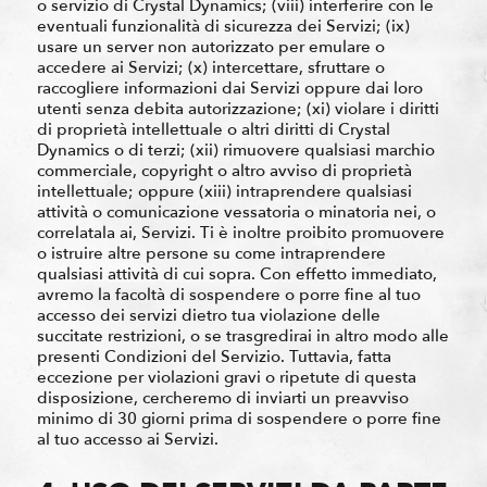
o servizio di Crystal Dynamics; (viii) interferire con le
eventuali funzionalità di sicurezza dei Servizi; (ix)
usare un server non autorizzato per emulare o
accedere ai Servizi; (x) intercettare, sfruttare o
raccogliere informazioni dai Servizi oppure dai loro
utenti senza debita autorizzazione; (xi) violare i diritti
di proprietà intellettuale o altri diritti di Crystal
Dynamics o di terzi; (xii) rimuovere qualsiasi marchio
commerciale, copyright o altro avviso di proprietà
intellettuale; oppure (xiii) intraprendere qualsiasi
attività o comunicazione vessatoria o minatoria nei, o
correlatala ai, Servizi. Ti è inoltre proibito promuovere
o istruire altre persone su come intraprendere
qualsiasi attività di cui sopra. Con effetto immediato,
avremo la facoltà di sospendere o porre fine al tuo
accesso dei servizi dietro tua violazione delle
succitate restrizioni, o se trasgredirai in altro modo alle
presenti Condizioni del Servizio. Tuttavia, fatta
eccezione per violazioni gravi o ripetute di questa
disposizione, cercheremo di inviarti un preavviso
minimo di 30 giorni prima di sospendere o porre fine
al tuo accesso ai Servizi.