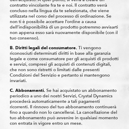
contratto vincolante fra te e noi. Il contratto verrà
concluso nella lingua da te selezionata, che viene
utilizzata nel corso del processo di ordinazione. Se
non ti è possibile accettare l’ordine a causa
dell’indisponibilità di un prodotto potremmo avvisarti
non appena esso sarà nuovamente disponibile (con il
tuo consenso).
B. Diritti legali del consumatore.
Ti vengono
riconosciuti determinati diritti in base alla garanzia
legale e come consumatore per gli acquisti di prodotti
e servizi, compresi gli acquisti di contenuti digitali,
che non sono ristretti o limitati dalle presenti
Condizioni del Servizio e pertanto si mantengono
invariati.
C. Abbonamenti.
Se hai acquistato un abbonamento
periodico a uno dei nostri Servizi, Crystal Dynamics
procederà automaticamente a tali pagamenti
ricorrenti. Il rinnovo del tuo abbonamento continuerà
fino a quando non lo cancellerai. La cancellazione del
tuo abbonamento può avvenire in qualsiasi momento
con entrata in vigore entro un mese.