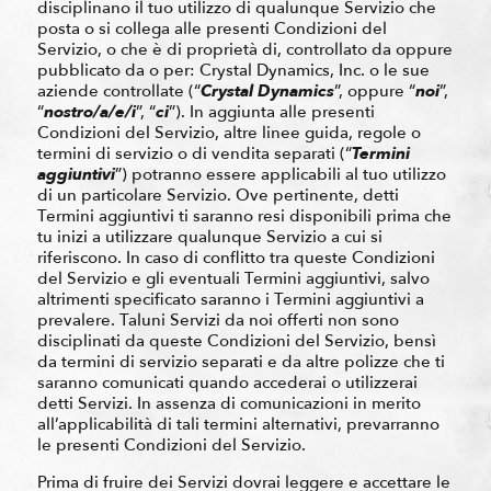
disciplinano il tuo utilizzo di qualunque Servizio che
posta o si collega alle presenti Condizioni del
Servizio, o che è di proprietà di, controllato da oppure
pubblicato da o per: Crystal Dynamics, Inc. o le sue
aziende controllate (“
Crystal Dynamics
”, oppure “
noi
”,
“
nostro/a/e/i
”, “
ci
”). In aggiunta alle presenti
Condizioni del Servizio, altre linee guida, regole o
termini di servizio o di vendita separati (“
Termini
aggiuntivi
”) potranno essere applicabili al tuo utilizzo
di un particolare Servizio. Ove pertinente, detti
Termini aggiuntivi ti saranno resi disponibili prima che
tu inizi a utilizzare qualunque Servizio a cui si
riferiscono. In caso di conflitto tra queste Condizioni
del Servizio e gli eventuali Termini aggiuntivi, salvo
altrimenti specificato saranno i Termini aggiuntivi a
prevalere. Taluni Servizi da noi offerti non sono
disciplinati da queste Condizioni del Servizio, bensì
da termini di servizio separati e da altre polizze che ti
saranno comunicati quando accederai o utilizzerai
detti Servizi. In assenza di comunicazioni in merito
all’applicabilità di tali termini alternativi, prevarranno
le presenti Condizioni del Servizio.
Prima di fruire dei Servizi dovrai leggere e accettare le