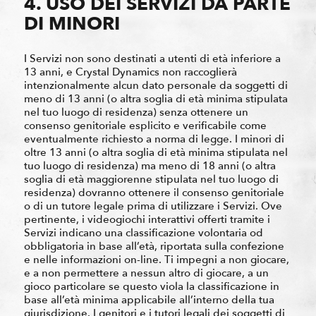
4. USO DEI SERVIZI DA PARTE
DI MINORI
I Servizi non sono destinati a utenti di età inferiore a
13 anni, e Crystal Dynamics non raccoglierà
intenzionalmente alcun dato personale da soggetti di
meno di 13 anni (o altra soglia di età minima stipulata
nel tuo luogo di residenza) senza ottenere un
consenso genitoriale esplicito e verificabile come
eventualmente richiesto a norma di legge. I minori di
oltre 13 anni (o altra soglia di età minima stipulata nel
tuo luogo di residenza) ma meno di 18 anni (o altra
soglia di età maggiorenne stipulata nel tuo luogo di
residenza) dovranno ottenere il consenso genitoriale
o di un tutore legale prima di utilizzare i Servizi. Ove
pertinente, i videogiochi interattivi offerti tramite i
Servizi indicano una classificazione volontaria od
obbligatoria in base all’età, riportata sulla confezione
e nelle informazioni on-line. Ti impegni a non giocare,
e a non permettere a nessun altro di giocare, a un
gioco particolare se questo viola la classificazione in
base all’età minima applicabile all’interno della tua
giurisdizione. I genitori e i tutori legali dei soggetti di