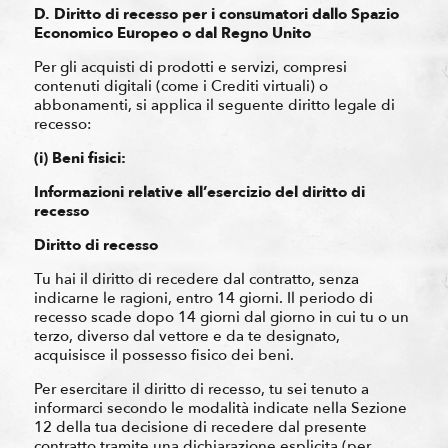
D. Diritto di recesso per i consumatori dallo Spazio
Economico Europeo o dal Regno Unito
Per gli acquisti di prodotti e servizi, compresi
contenuti digitali (come i Crediti virtuali) o
abbonamenti, si applica il seguente diritto legale di
recesso:
(i) Beni fisici:
Informazioni relative all’esercizio del diritto di
recesso
Diritto di recesso
Tu hai il diritto di recedere dal contratto, senza
indicarne le ragioni, entro 14 giorni. Il periodo di
recesso scade dopo 14 giorni dal giorno in cui tu o un
terzo, diverso dal vettore e da te designato,
acquisisce il possesso fisico dei beni.
Per esercitare il diritto di recesso, tu sei tenuto a
informarci secondo le modalità indicate nella Sezione
12 della tua decisione di recedere dal presente
contratto tramite una dichiarazione esplicita (per