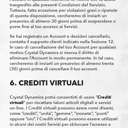
trasgredito alle presenti Condizioni del Servizio.
Tuttavia, fatta eccezione per violazioni gravi o ripetute
di questa disposizione, cercheremo di inviarti un
preavviso di almeno 30 giorni prima di sospendere o
porre fine al tuo accesso ai Servizi.
Se hai registrato un Account e desideri cancellarlo,
contatta il supporto clienti indicato nella Sezione 12.
In caso di cancellazione del tuo Account per qualsiasi
motivo Crystal Dynamics si riserva il diritto di
eliminare l’Account in modo permanente. In tal caso,
cercheremo di inviarti un preavviso di almeno trenta
(30) giorni prima di cancellare il tuo account.
6. CREDITI VIRTUALI
Crystal Dynamics potrà consentirti di usare “
Crediti
virtuali
” per riscattare taluni articoli digitali e servizi
on-line. I Crediti virtuali possono avere nomi diversi,
come “crediti”, “unità”, “gemme”, “monete”, “punti”
oppure “oro”. I Crediti virtuali possono essere utilizzati
in alcuni dei nostri Servizi per sbloccare l’accesso a