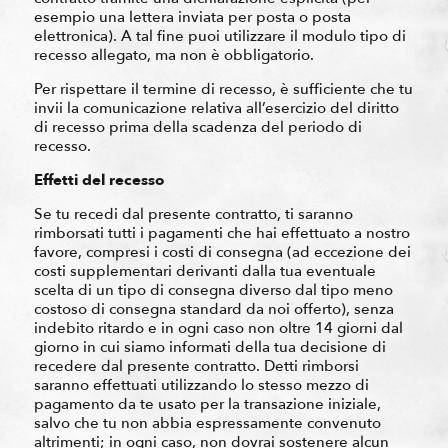
esempio una lettera inviata per posta o posta
elettronica). A tal fine puoi utilizzare il modulo tipo di
recesso allegato, ma non è obbligatorio.
Per rispettare il termine di recesso, è sufficiente che tu
invii la comunicazione relativa all’esercizio del diritto
di recesso prima della scadenza del periodo di
recesso.
Effetti del recesso
Se tu recedi dal presente contratto, ti saranno
rimborsati tutti i pagamenti che hai effettuato a nostro
favore, compresi i costi di consegna (ad eccezione dei
costi supplementari derivanti dalla tua eventuale
scelta di un tipo di consegna diverso dal tipo meno
costoso di consegna standard da noi offerto), senza
indebito ritardo e in ogni caso non oltre 14 giorni dal
giorno in cui siamo informati della tua decisione di
recedere dal presente contratto. Detti rimborsi
saranno effettuati utilizzando lo stesso mezzo di
pagamento da te usato per la transazione iniziale,
salvo che tu non abbia espressamente convenuto
altrimenti; in ogni caso, non dovrai sostenere alcun