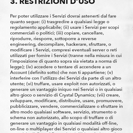
3. RESTRIZIONI D’USO
Per poter utilizzare i Servizi dovrai astenerti dal fare
quanto segue: (i) trasgredire a qualsiasi legge o
regolamento applicabile; (ii) usare i Servizi per scopi
commerciali o politici; (iii) copiare, cancellare,
riprodurre, riesporre, sottoporre a reverse
engineering, decompilare, hackerare, sfruttare, o
modificare i Servizi, compresi eventuali server o reti
utilizzati per fornire i Servizi (tranne nella misura in cui
l’imposizione di quanto sopra sia vietata a norma di
legge); (iv) accedere o tentare di accendere a un
Account (definito sotto) che non ti appartiene; (v)
interferire con l’utilizzo dei Servizi da parte di un altro
utente; (vi) truffare, usare exploit non autorizzati, o
generare un vantaggio iniquo nei Servizi o in qualsiasi
altro gioco o servizio di Crystal Dynamics; (vii) creare,
sviluppare, modificare, distribuire, usare, promuovere,
pubblicizzare, vendere, commercializzare o sfruttare in
altro modo qualsiasi software, servizio, strumento o
schema non autorizzato, allo scopo di truffare o di
generare un vantaggio in qualsiasi modalità off-line,
on-line o multiplayer dei Servizi o qualsiasi altro gioco