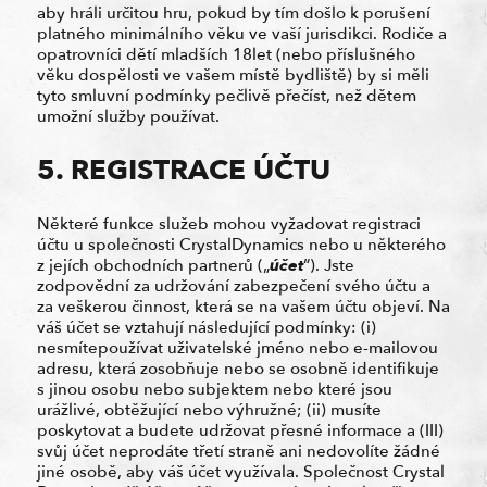
aby hráli určitou hru, pokud by tím došlo k porušení
platného minimálního věku ve vaší jurisdikci. Rodiče a
opatrovníci dětí mladších 18let (nebo příslušného
věku dospělosti ve vašem místě bydliště) by si měli
tyto smluvní podmínky pečlivě přečíst, než dětem
umožní služby používat.
5. REGISTRACE ÚČTU
Některé funkce služeb mohou vyžadovat registraci
účtu u společnosti CrystalDynamics nebo u některého
z jejích obchodních partnerů („
účet
“). Jste
zodpovědní za udržování zabezpečení svého účtu a
za veškerou činnost, která se na vašem účtu objeví. Na
váš účet se vztahují následující podmínky: (i)
nesmítepoužívat uživatelské jméno nebo e-mailovou
adresu, která zosobňuje nebo se osobně identifikuje
s jinou osobu nebo subjektem nebo které jsou
urážlivé, obtěžující nebo výhružné; (ii) musíte
poskytovat a budete udržovat přesné informace a (III)
svůj účet neprodáte třetí straně ani nedovolíte žádné
jiné osobě, aby váš účet využívala. Společnost Crystal