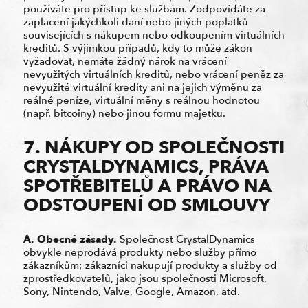
používáte pro přístup ke službám. Zodpovídáte za
zaplacení jakýchkoli daní nebo jiných poplatků
souvisejících s nákupem nebo odkoupením virtuálních
kreditů. S výjimkou případů, kdy to může zákon
vyžadovat, nemáte žádný nárok na vrácení
nevyužitých virtuálních kreditů, nebo vrácení peněz za
nevyužité virtuální kredity ani na jejich výměnu za
reálné peníze, virtuální měny s reálnou hodnotou
(např. bitcoiny) nebo jinou formu majetku.
7. NÁKUPY OD SPOLEČNOSTI
CRYSTALDYNAMICS, PRÁVA
SPOTŘEBITELŮ A PRÁVO NA
ODSTOUPENÍ OD SMLOUVY
A. Obecné zásady.
Společnost CrystalDynamics
obvykle neprodává produkty nebo služby přímo
zákazníkům; zákazníci nakupují produkty a služby od
zprostředkovatelů, jako jsou společnosti Microsoft,
Sony, Nintendo, Valve, Google, Amazon, atd.