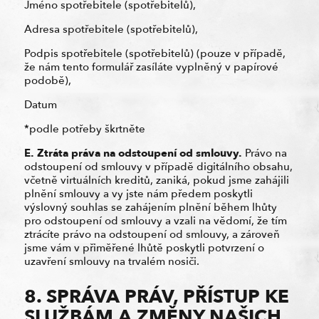
Jméno spotřebitele (spotřebitelů),
Adresa spotřebitele (spotřebitelů),
Podpis spotřebitele (spotřebitelů) (pouze v případě,
že nám tento formulář zasíláte vyplněný v papírové
podobě),
Datum
*podle potřeby škrtněte
E. Ztráta práva na odstoupení od smlouvy.
Právo na
odstoupení od smlouvy v případě digitálního obsahu,
včetně virtuálních kreditů, zaniká, pokud jsme zahájili
plnění smlouvy a vy jste nám předem poskytli
výslovný souhlas se zahájením plnění během lhůty
pro odstoupení od smlouvy a vzali na vědomí, že tím
ztrácíte právo na odstoupení od smlouvy, a zároveň
jsme vám v přiměřené lhůtě poskytli potvrzení o
uzavření smlouvy na trvalém nosiči.
8. SPRÁVA PRÁV, PŘÍSTUP KE
SLUŽBÁM A ZMĚNY NAŠICH