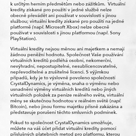
k určitým herním předmětům nebo zážitkům. Virtuální
kredity získané pro použití v jedné službě nelze
obecně převádět ani používat v souvislosti s jinou
službou; virtuální kredity získané pro použití na jedné
platformě
(
např. Microsoft Xbox) nelze obecně
používat v souvislosti s jinou platformou
(
např. Sony
PlayStation).
Virtuální kredity nejsou měnou ani majetkem a nemají
žádnou peněžní hodnotu. Společnost Vaše používání
virtuálních kreditů podléhá osobní, nekomerční,
nevýhradní, nepostupitelné, nesublicencovatelné,
nepřevoditelné a zrušitelné licenci. S výjimkou
případů, kdy je to výslovně povoleno společností
CrystalDynamics, je výměna, snaha o výměnu nebo
usnadnění výměny virtuálních kreditů nebo jiných
virtuálních položek za peníze reálného světa, virtuální
měny se skutečnou hodnotou v reálném světě (
např.
Bitcoin), nebo jinou formu majetku přísně zakázána a
představuje porušení těchto smluvních podmínek.
Pokud to společnost CrystalDynamics umožňuje,
můžete na váš účet přidat virtuální kredity pomocí
příslušných platebních metod pro platformu, kterou