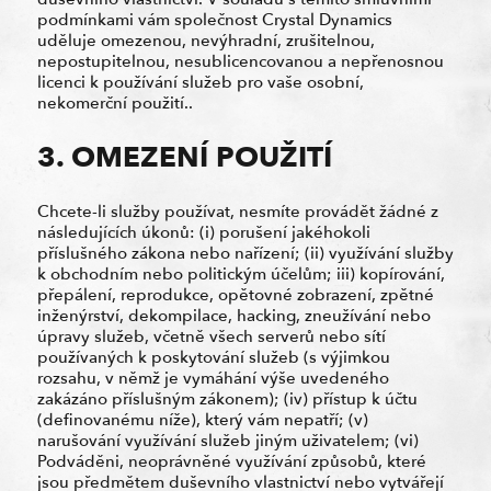
podmínkami vám společnost Crystal Dynamics
uděluje omezenou, nevýhradní, zrušitelnou,
nepostupitelnou, nesublicencovanou a nepřenosnou
licenci k používání služeb pro vaše osobní,
nekomerční použití..
3. OMEZENÍ POUŽITÍ
Chcete-li služby používat, nesmíte provádět žádné z
následujících úkonů: (i) porušení jakéhokoli
příslušného zákona nebo nařízení; (ii) využívání služby
k obchodním nebo politickým účelům; iii) kopírování,
přepálení, reprodukce, opětovné zobrazení, zpětné
inženýrství, dekompilace, hacking, zneužívání nebo
úpravy služeb, včetně všech serverů nebo sítí
používaných k poskytování služeb (s výjimkou
rozsahu, v němž je vymáhání výše uvedeného
zakázáno příslušným zákonem); (iv) přístup k účtu
(definovanému níže), který vám nepatří; (v)
narušování využívání služeb jiným uživatelem; (vi)
Podváděni, neoprávněné využívání způsobů, které
jsou předmětem duševního vlastnictví nebo vytvářejí