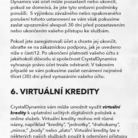
Dynamics váš účet může pozastavit nebo ukončit,
pokud se domnívá, že jste tyto smluvní podmínky
porušili. S výjimkou závažného nebo opakovaného
porušení tohoto ustanovení se vám však pokusíme
zaslat upozornění alespoň 30 dní před pozastavením
nebo ukončením vašeho přístupu ke službám.
Pokud jste zaregistrovali účet a chcete jej ukončit,
obraťte se na zákaznickou podporu, jak je uvedeno
níže v části12. Po ukončení platnosti vašeho účtu z
jakéhokoli důvodu si společnost CrystalDynamics
vyhrazuje právo účet trvale odstranit. V takovém
případě se vám pokusíme zaslat oznámení nejméně
třicet (30) dní před vymazáním vašeho účtu.
6. VIRTUÁLNÍ KREDITY
CrystalDynamics vám může umožnit využít
virtuální
kredity
k uplatnění určitých digitálních položek a
online služeb. Virtuální kredity mohou mít různé
názvy, například “kredity”, “jednotky”, “drahokamy”,
„mince,“ „body“ nebo „zlato“. Virtuální kredity lze v
některých našich službách použít k odemčení přístupu