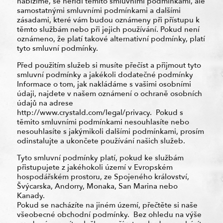
nabízíme, se neřídí těmito smluvními podmínkami, ale
samostatnými smluvními podmínkami a dalšími
zásadami, které vám budou oznámeny při přístupu k
těmto službám nebo při jejich používání. Pokud není
oznámeno, že platí takové alternativní podmínky, platí
tyto smluvní podmínky.
Před použitím služeb si musíte přečíst a přijmout tyto
smluvní podmínky a jakékoli dodatečné podmínky
Informace o tom, jak nakládáme s vašimi osobními
údaji, najdete v našem oznámení o ochraně osobních
údajů na adrese
http://www.crystald.com/legal/privacy. Pokud s
těmito smluvními podmínkami nesouhlasíte nebo
nesouhlasíte s jakýmikoli dalšími podmínkami, prosím
odinstalujte a ukončete používání našich služeb.
Tyto smluvní podmínky platí, pokud ke službám
přistupujete z jakéhokoli území v Evropském
hospodářském prostoru, ze Spojeného království,
Švýcarska, Andorry, Monaka, San Marina nebo
Kanady.
Pokud se nacházíte na jiném území, přečtěte si naše
všeobecné obchodní podmínky. Bez ohledu na výše