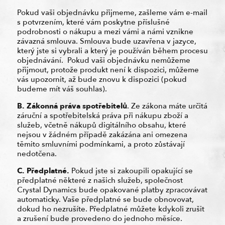
Pokud vaši objednávku přijmeme, zašleme vám e-mail
s potvrzením, které vám poskytne příslušné
podrobnosti o nákupu a mezi vámi a námi vznikne
závazná smlouva. Smlouva bude uzavřena v jazyce,
který jste si vybrali a který je používán během procesu
objednávání. Pokud vaši objednávku nemůžeme
přijmout, protože produkt není k dispozici, můžeme
vás upozornit, až bude znovu k dispozici (pokud
budeme mít váš souhlas).
B. Zákonná práva spotřebitelů
. Ze zákona máte určitá
záruční a spotřebitelská práva při nákupu zboží a
služeb, včetně nákupů digitálního obsahu, které
nejsou v žádném případě zakázána ani omezena
těmito smluvními podmínkami, a proto zůstávají
nedotčena.
C. Předplatné.
Pokud jste si zakoupili opakující se
předplatné některé z našich služeb, společnost
Crystal Dynamics bude opakované platby zpracovávat
automaticky. Vaše předplatné se bude obnovovat,
dokud ho nezrušíte. Předplatné můžete kdykoli zrušit
a zrušení bude provedeno do jednoho měsíce.