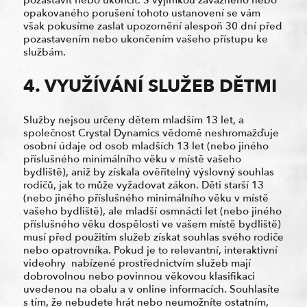
opakovaného porušení tohoto ustanovení se vám
však pokusíme zaslat upozornění alespoň 30 dní před
pozastavením nebo ukončením vašeho přístupu ke
službám.
4. VYUŽÍVÁNÍ SLUŽEB DĚTMI
Služby nejsou určeny dětem mladším 13 let, a
společnost Crystal Dynamics vědomě neshromažďuje
osobní údaje od osob mladších 13 let (nebo jiného
příslušného minimálního věku v místě vašeho
bydliště), aniž by získala ověřitelný výslovný souhlas
rodičů, jak to může vyžadovat zákon. Děti starší 13
(nebo jiného příslušného minimálního věku v místě
vašeho bydliště), ale mladší osmnácti let (nebo jiného
příslušného věku dospělosti ve vašem místě bydliště)
musí před použitím služeb získat souhlas svého rodiče
nebo opatrovníka. Pokud je to relevantní, interaktivní
videohry nabízené prostřednictvím služeb mají
dobrovolnou nebo povinnou věkovou klasifikaci
uvedenou na obalu a v online informacích. Souhlasíte
s tím, že nebudete hrát nebo neumožníte ostatním,