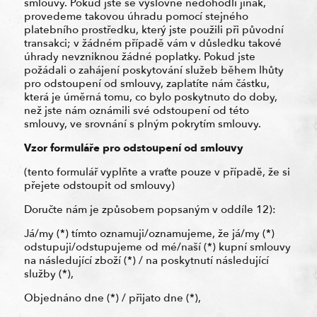
smlouvy. Pokud jste se výslovně nedohodli jinak,
provedeme takovou úhradu pomocí stejného
platebního prostředku, který jste použili při původní
transakci; v žádném případě vám v důsledku takové
úhrady nevzniknou žádné poplatky. Pokud jste
požádali o zahájení poskytování služeb během lhůty
pro odstoupení od smlouvy, zaplatíte nám částku,
která je úměrná tomu, co bylo poskytnuto do doby,
než jste nám oznámili své odstoupení od této
smlouvy, ve srovnání s plným pokrytím smlouvy.
Vzor formuláře pro odstoupení od smlouvy
(tento formulář vyplňte a vraťte pouze v případě, že si
přejete odstoupit od smlouvy)
Doručte nám je způsobem popsaným v oddíle 12):
Já/my (*) tímto oznamuji/oznamujeme, že já/my (*)
odstupuji/odstupujeme od mé/naší (*) kupní smlouvy
na následující zboží (*) / na poskytnutí následující
služby (*),
Objednáno dne (*) / přijato dne (*),