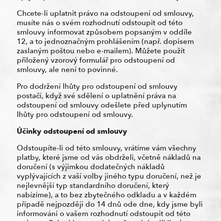
Chcete-li uplatnit právo na odstoupení od smlouvy,
musíte nás o svém rozhodnutí odstoupit od této
smlouvy informovat způsobem popsaným v oddíle
12, a to jednoznačným prohlášením (např. dopisem
zaslaným poštou nebo e-mailem). Můžete použít
přiložený vzorový formulář pro odstoupení od
smlouvy, ale není to povinné.
Pro dodržení lhůty pro odstoupení od smlouvy
postačí, když své sdělení o uplatnění práva na
odstoupení od smlouvy odešlete před uplynutím
lhůty pro odstoupení od smlouvy.
Účinky odstoupení od smlouvy
Odstoupíte-li od této smlouvy, vrátíme vám všechny
platby, které jsme od vás obdrželi, včetně nákladů na
doručení (s výjimkou dodatečných nákladů
vyplývajících z vaší volby jiného typu doručení, než je
nejlevnější typ standardního doručení, který
nabízíme), a to bez zbytečného odkladu a v každém
případě nejpozději do 14 dnů ode dne, kdy jsme byli
informováni o vašem rozhodnutí odstoupit od této