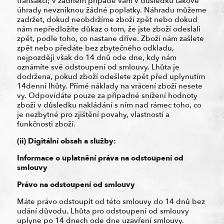
transakci; v žádném případě vám v důsledku takové
úhrady nevzniknou žádné poplatky. Náhradu můžeme
zadržet, dokud neobdržíme zboží zpět nebo dokud
nám nepředložíte důkaz o tom, že jste zboží odeslali
zpět, podle toho, co nastane dříve. Zboží nám zašlete
zpět nebo předáte bez zbytečného odkladu,
nejpozději však do 14 dnů ode dne, kdy nám
oznámíte své odstoupení od smlouvy. Lhůta je
dodržena, pokud zboží odešlete zpět před uplynutím
14denní lhůty. Přímé náklady na vrácení zboží nesete
vy. Odpovídáte pouze za případné snížení hodnoty
zboží v důsledku nakládání s ním nad rámec toho, co
je nezbytné pro zjištění povahy, vlastností a
funkčnosti zboží.
(ii) Digitální obsah a služby:
Informace o uplatnění práva na odstoupení od
smlouvy
Právo na odstoupení od smlouvy
Máte právo odstoupit od této smlouvy do 14 dnů bez
udání důvodu. Lhůta pro odstoupení od smlouvy
uplyne po 14 dnech ode dne uzavření smlouvy.