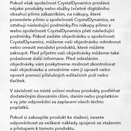
Pokud však společnost CrystalDynamics prodává
nějaké produkty nebo služby (včetně digitálního
obsahu) přímo zákazníkům, na nákupy, které
provedete přímo u společnosti CrystalDynamics, se
vztahují následující podmínky.Pro nákupy přímo z
webu společnosti CrystalDynamics platí následující
podmínky. Pokud zadáte objednávku u společnosti
CrystalDynamics, můžeme vaši objednávku odmítnout
nebo omezit množství produktů, které můžete
zakoupit. Před přijetím vaší objednávky můžeme také
požadovat další informace. Před odesláním
objednávky vám poskytneme možnost zkontrolovat
vaši objednávku a umožníme vám ji upravit nebo
opravit pomocí příslušných editačních polí nebo
tlačítek.
V závislosti na místě určení mohou produkty podléhat
dodatečným dovozním clům, daním nebo poplatkům
a vy jste odpovědní za zaplacení všech těchto
poplatků.
Pokud si zakoupíte produkt ke stažení, nesete
odpovědnost za veškeré náklady spojené se stažením
a přístupem k tomuto produktu.