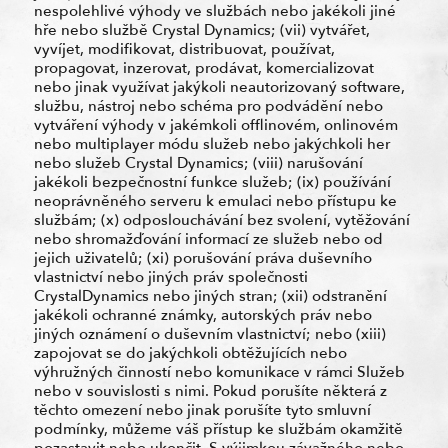
nespolehlivé výhody ve službách nebo jakékoli jiné
hře nebo službě Crystal Dynamics; (vii) vytvářet,
vyvíjet, modifikovat, distribuovat, používat,
propagovat, inzerovat, prodávat, komercializovat
nebo jinak využívat jakýkoli neautorizovaný software,
službu, nástroj nebo schéma pro podvádění nebo
vytváření výhody v jakémkoli offlinovém, onlinovém
nebo multiplayer módu služeb nebo jakýchkoli her
nebo služeb Crystal Dynamics; (viii) narušování
jakékoli bezpečnostní funkce služeb; (ix) používání
neoprávněného serveru k emulaci nebo přístupu ke
službám; (x) odposlouchávání bez svolení, vytěžování
nebo shromažďování informací ze služeb nebo od
jejich uživatelů; (xi) porušování práva duševního
vlastnictví nebo jiných práv společnosti
CrystalDynamics nebo jiných stran; (xii) odstranění
jakékoli ochranné známky, autorských práv nebo
jiných oznámení o duševním vlastnictví; nebo (xiii)
zapojovat se do jakýchkoli obtěžujících nebo
výhružných činností nebo komunikace v rámci Služeb
nebo v souvislosti s nimi. Pokud porušíte některá z
těchto omezení nebo jinak porušíte tyto smluvní
podmínky, můžeme váš přístup ke službám okamžitě
pozastavit nebo ukončit. S výjimkou závažného nebo