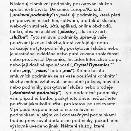
Následující smluvní podmínky poskytování služeb
společnosti Crystal Dynamics Europe/Kanada
(„
smluvní podmínky
“) vysvětlují podmínky, které platí
při používání našich her, softwaru, produktů, služeb,
webových stránek, účtů, aplikací, online obchodů,
funkcí, obsahu a aktivit („
služby
“, a každá z nich
„
služba
“). Tyto smluvní podmínky upravují vaše
používání jakékoli služby, která zveřejňuje nebo
odkazuje na tyto podmínky poskytování služeb nebo
je vlastněna, ovládána nebo publikována společností
nebo pro:Crystal Dynamics, IncEidos Interactive Corp.,
nebo její dceřiné společnosti („
Crystal Dynamics
,”,”
nebo „
my
,
” „
naše,
” nebo „
nás
”). Kromě těchto
smluvních podmínek se na vaše používání konkrétní
služby mohou vztahovat samostatné pokyny, pravidla
nebo podmínky poskytování služeb nebo prodeje
(„
dodatečné podmínky
“). Tyto dodatečné podmínky
vám případně budou poskytnuty dříve, než začnete
používat jakoukoli službu, pro kterou jsou relevantní.
V případě rozporu mezi těmito smluvními
podmínkami a jakýmikoli dodatečnými podmínkami
budou převažovat dodatečné podmínky, pokud není
výslovně uvedeno jinak. Některé služby, které