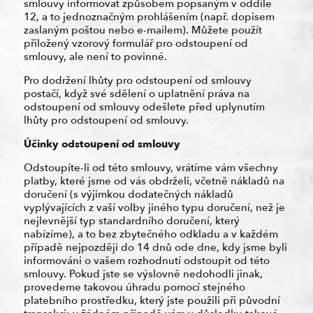
smlouvy informovat způsobem popsaným v oddíle
12, a to jednoznačným prohlášením (např. dopisem
zaslaným poštou nebo e-mailem). Můžete použít
přiložený vzorový formulář pro odstoupení od
smlouvy, ale není to povinné.
Pro dodržení lhůty pro odstoupení od smlouvy
postačí, když své sdělení o uplatnění práva na
odstoupení od smlouvy odešlete před uplynutím
lhůty pro odstoupení od smlouvy.
Účinky odstoupení od smlouvy
Odstoupíte-li od této smlouvy, vrátíme vám všechny
platby, které jsme od vás obdrželi, včetně nákladů na
doručení (s výjimkou dodatečných nákladů
vyplývajících z vaší volby jiného typu doručení, než je
nejlevnější typ standardního doručení, který
nabízíme), a to bez zbytečného odkladu a v každém
případě nejpozději do 14 dnů ode dne, kdy jsme byli
informováni o vašem rozhodnutí odstoupit od této
smlouvy. Pokud jste se výslovně nedohodli jinak,
provedeme takovou úhradu pomocí stejného
platebního prostředku, který jste použili při původní