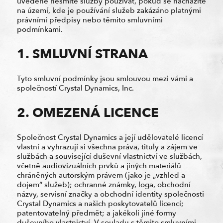
uvedené nesmíte služby používat, pokud se nacházíte
na území, kde je používání služeb zakázáno platnými
právními předpisy nebo těmito smluvními
podmínkami.
1. SMLUVNÍ STRANA
Tyto smluvní podmínky jsou smlouvou mezi vámi a
společností Crystal Dynamics, Inc.
2. OMEZENÁ LICENCE
Společnost Crystal Dynamics a její udělovatelé licencí
vlastní a vyhrazují si všechna práva, tituly a zájem ve
službách a související duševní vlastnictví ve službách,
včetně audiovizuálních prvků a jiných materiálů
chráněných autorským právem (jako je „vzhled a
dojem“ služeb); ochranné známky, loga, obchodní
názvy, servisní značky a obchodní identity společnosti
Crystal Dynamics a našich poskytovatelů licencí;
patentovatelný předmět; a jakékoli jiné formy
duševního vlastnictví. V souladu s těmito smluvními