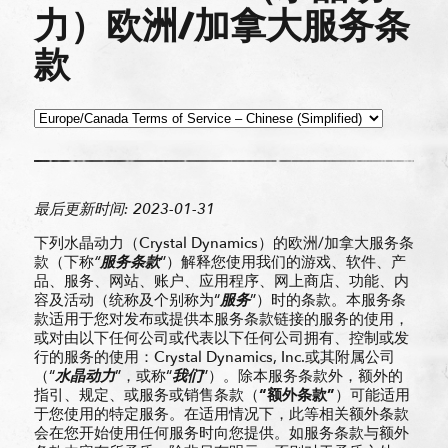
力）欧洲/加拿大服务条
款
最后更新
时间:
2023-01-31
下列水晶动力（Crystal Dynamics）的欧洲/加拿大服务条
款（下称
“
服
务
条款
”）解释您使用我们的游戏、软件、产
品、服务、网站、账户、应用程序、网上商店、功能、内
容及活动（统称及个别称为“
服
务
”）时的条款。本服务条
款适用于您对发布或提供本服务条款链接的服务的使用，
或对由以下任何公司或代表以下任何公司拥有、控制或发
行的服务的使用：Crystal Dynamics, Inc.或其附属公司
（“
水晶
动
力
”，或称“
我
们
”）。除本服务条款外，额外的
指引、规定、或服务或销售条款（
“
额
外条款
”
）可能适用
于您使用的特定服务。在适用情况下，此等相关额外条款
会在您开始使用任何服务时向您提供。如服务条款与额外