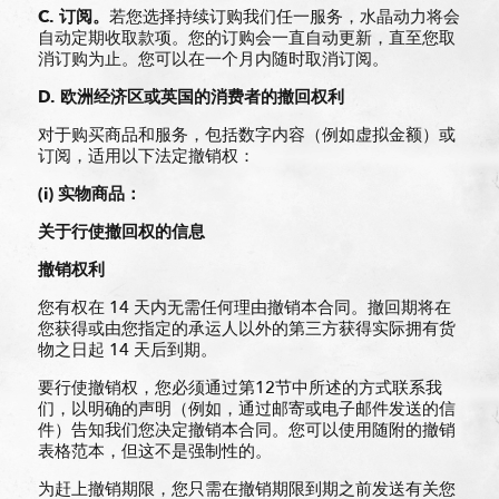
C.
订阅
。
若您选择持续订购我们任一服务，水晶动力将会
自动定期收取款项。您的订购会一直自动更新，直至您取
消订购为止。您可以在一个月内随时取消订阅。
D.
欧洲
经济
区或英国的消
费
者的撤回
权
利
对于购买商品和服务，包括数字内容（例如虚拟金额）或
订阅，适用以下法定撤销权：
(i) 实
物商品：
关于行使撤回
权的信息
撤
销
权利
您有权在 14 天内无需任何理由撤销本合同。撤回期将在
您获得或由您指定的承运人以外的第三方获得实际拥有货
物之日起 14 天后到期。
要行使撤销权，您必须通过第12节中所述的方式联系我
们，以明确的声明（例如，通过邮寄或电子邮件发送的信
件）告知我们您决定撤销本合同。您可以使用随附的撤销
表格范本，但这不是强制性的。
为赶上撤销期限，您只需在撤销期限到期之前发送有关您