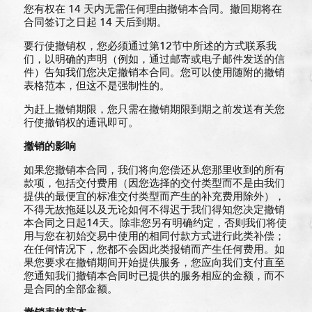
您有权在 14 天内无需任何理由撤销本合同。撤回期将在
合同签订之日起 14 天后到期。
要行使撤销权，您必须通过第12节中所述的方式联系我
们，以明确的声明（例如，通过邮寄或电子邮件发送的信
件）告知我们您决定撤销本合同。您可以使用随附的撤销
表格范本，但这不是强制性的。
为赶上撤销期限，您只需在撤销期限到期之前发送有关您
行使撤销权的通讯即可。
撤
销
的影响
如果您撤销本合同，我们将向您偿还从您那里收到的所有
款项，包括交付费用（因您选择的交付类型而不是由我们
提供的最便宜的标准交付类型而产生的补充费用除外），
不得无故拖延以及无论如何不得迟于我们得知您决定撤销
本合同之日起14天。除非您另有明确约定，否则我们将使
用与您在初始交易中使用的相同付款方式进行此类补偿；
在任何情况下，您都不会因此类报销而产生任何费用。如
果您要求在撤销期间开始提供服务，您应向我们支付直至
您通知我们撤销本合同时已提供的服务相应的金额，而不
是合同的全部金额。