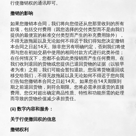
行使撤销权的通讯即可。
撤
销
的影响
如果您撤销本合同，我们将向您偿还从您那里收到的所有
款项，包括交付费用（因您选择的交付类型而不是由我们
提供的最便宜的标准交付类型而产生的补充费用除外），
不得无故拖延以及无论如何不得迟于我们得知您决定撤销
本合同之日起14天。除非您另有明确约定，否则我们将使
用与您在初始交易中使用的相同付款方式进行此类补偿；
在任何情况下，您都不会因此类报销而产生任何费用。在
我们收到退回的货物或您提供已退回货物的证据（以较早
者为准）之前，我们可能会暂扣退款。您应将货物退回或
移交给我们，不得无故拖延以及无论如何不得迟于您向我
们告知您撤销本合同之日起14天。如果您在14天期限到
期之前退回货物，则符合期限。您将必需承担退货的直接
费用。您仅对超出确定商品性质、特性和功能所需的处理
而导致的货物价值减少承担责任。
(ii)
数字内容和服
务
：
关于行使撤回
权的信息
撤
销
权利