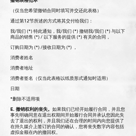
撤
销
表格范本
（仅当您希望撤销合同时填写并交还此表格）
通过第12节所述的方式将其交付给我们：
我/我们 (*) 特此通知，我/我们 (*) 撤销我/我们 (*) 与以下
商品的销售 (*) / 以下服务的提供 (*) 有关的合同，
订购日期为 (*) /接收日期为 (*) ，
消费者姓名
消费者地址
消费者签名（仅当此表格以纸质形式通知时适用）
日期
*删除不适用项
E.
撤
销
权利的
丧
失。
如果我们已经开始履行合同，并且您
事先明确同意在退出权期间开始履行合同并承认您因此失
去了退出的权利，并且我们还在合理的时间内向您提供了
在持久媒介上签订的合同的确认，您将丧失数字内容包括
虚拟金额在内的撤回权。