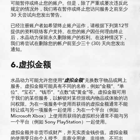
可能暂停或终止您的账户。但是，除了严重或屡次违反此
规定的情况外，我们将在暂停或终止您访问服务之前至少
30 天尝试向您发出警告。
已经注册账户者如希望终止账户运作，请根据下列第12节
提供的资料联络客户支持。在您的账户因任何理由终止
后，水晶动力保留永久删除账户的权利。在这种情况下，
我们将尝试在删除您的帐户前至少三十 (30) 天向您发出
通知。
6.虚拟金额
水晶动力可能允许您使用“
虚
拟
金
额
”兑换数字物品或网上
服务。虚拟金额可能具有不同的名称，例如“金额”、“单
位”、“宝石”、“钱币”、“点数”或“黄金”等。虚拟金额可用
于我们的某些服务，以解锁对某些游戏内物品或体验的访
问权限。为在一项服务中使用而获得的虚拟金额通常不能
转让或与另一项服务一起使用；为在一个平台（例如
Microsoft Xbox）上使用而获得的虚拟积分通常不能与另
一个平台（例如 Sony PlayStation）一起使用。
虚拟金额并非货币或财产，并无实质金钱价值。虚拟金额
的使用受只向个人授予、非商业用途、非排他、不可出