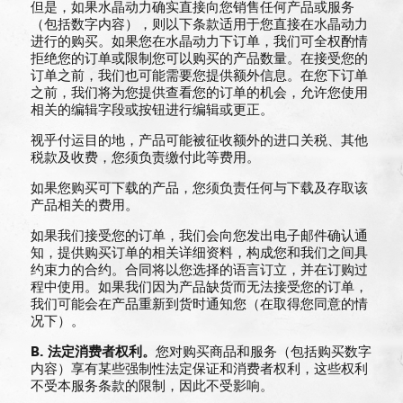
但是，如果水晶动力确实直接向您销售任何产品或服务
（包括数字内容），则以下条款适用于您直接在水晶动力
进行的购买。如果您在水晶动力下订单，我们可全权酌情
拒绝您的订单或限制您可以购买的产品数量。在接受您的
订单之前，我们也可能需要您提供额外信息。在您下订单
之前，我们将为您提供查看您的订单的机会，允许您使用
相关的编辑字段或按钮进行编辑或更正。
视乎付运目的地，产品可能被征收额外的进口关税、其他
税款及收费，您须负责缴付此等费用。
如果您购买可下载的产品，您须负责任何与下载及存取该
产品相关的费用。
如果我们接受您的订单，我们会向您发出电子邮件确认通
知，提供购买订单的相关详细资料，构成您和我们之间具
约束力的合约。合同将以您选择的语言订立，并在订购过
程中使用。如果我们因为产品缺货而无法接受您的订单，
我们可能会在产品重新到货时通知您（在取得您同意的情
况下）。
B.
法定消
费
者
权利。
您对购买商品和服务（包括购买数字
内容）享有某些强制性法定保证和消费者权利，这些权利
不受本服务条款的限制，因此不受影响。