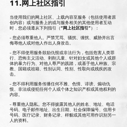
11.网上社区指引
当使用我们的网上社区、上载内容至服务（包括使用者原
创内容）或与服务上的或与服务相关的其他使用者互动
时，您必须遵从下列指引（
“
网上社区指引
”
）：
– 您必须尊重他人。严禁咒骂、骚扰、缠扰、威胁并出言
侮辱他人或对他人作出人身攻击。
– 您不得使用服务鼓励仇恨或非法行为，包括危害人类罪
行、恐怖主义活动、剥削儿童、针对妇女或其他个人或群
体的暴力行为、对他人尊严的践踏，或基于他人种族、宗
教、国籍或祖籍、性别认同、性别、性取向或残疾的攻
击。
– 您不得利用服务传播任何不雅、色情、诽谤、煽动仇
恨、非法或侵犯任何个人或个体之知识产权或其他权利的
内容。
– 尊重他人隐私。您不得披露其他人的姓名、地址、电话
号码、电子邮件地址、出生日期、社会保障编号、信用卡
号码、医疗记录、财务记录、样貌或其他可用作识别另一
人的资料。