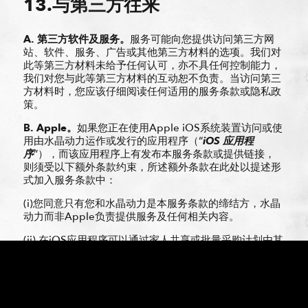
13.与第三方往来
A.
第三方
软
件及服
务
。
服务可能向您提供访问第三方网
站、软件、服务、广告或其他第三方材料的选项。我们对
此等第三方材料未给予任何认可，亦不具任何控制能力，
我们对您与此等第三方材料的互动恕不负责。当访问第三
方材料时，您应该仔细阅读任何适用的服务条款或隐私政
策。
B.
Apple
。
如果您正在使用Apple iOS系统装置访问或使
用由水晶动力运作或发行的应用程序（“
iOS 应
用程
序
”），而该应用程序上有发布本服务条款或提供链接，
则须受以下额外条款约束，所述额外条款在此处以提述形
式加入服务条款中：
(i)您同意只有您和水晶动力是本服务条款的缔结方，水晶
动力而非Apple负责提供服务及任何相关内容。
(ii) 在iOS应用程序可以通过家人共享或批量采购计划由其
他与您相连的账户访问及使用的情况下，您只能通过您拥
有或控制的Apple品牌产品，并按照App Store服务条款
（
http://www.apple.com/legal/itunes/uk/terms.html
）
中的使用规则准许，访问iOS应用程序。