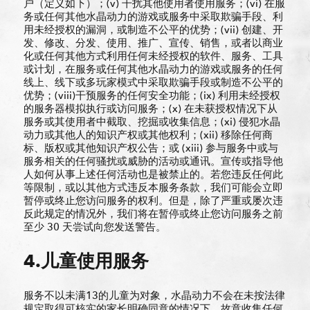
户（定义如下）；(v) 干扰其他使用者使用服务；(vi) 在服
务或任何其他水晶动力的游戏或服务中采取欺骗手段、利
用未经授权的漏洞，或制造不公平的优势；(vii) 创建、开
发、修改、分发、使用、推广、宣传、销售，或者以商业
化或任何其他方式利用任何未经授权的软件、服务、工具
或计划，在服务或任何其他水晶动力的游戏或服务的任何
线上、线下或多玩家模式中采取欺骗手段或制造不公平的
优势；(viii)干预服务的任何安全功能；(ix) 利用未经授权
的服务器模拟执行或访问服务；(x) 在未获授权情况下从
服务或其使用者中截取、挖掘或收集信息；(xi) 侵犯水晶
动力或其他人的知识产权或其他权利；(xii) 移除任何商
标、版权或其他知识产权公告；或 (xiii) 参与服务中或与
服务相关的任何骚扰或威胁的活动或通讯。宣传或指导他
人如何从事上述任何活动也是被禁止的。若您违反任何此
等限制，或以其他方式违反本服务条款，我们可能会立即
暂停或终止您访问服务的权利。但是，除了严重或屡次违
反此规定的情况外，我们将在暂停或终止您访问服务之前
至少 30 天尝试向您发送警告。
4.儿童使用服务
服务不以未满13的儿童为对象，水晶动力不会在未按法律
规定取得可核实的家长明确同意的情况下，故意收集任何