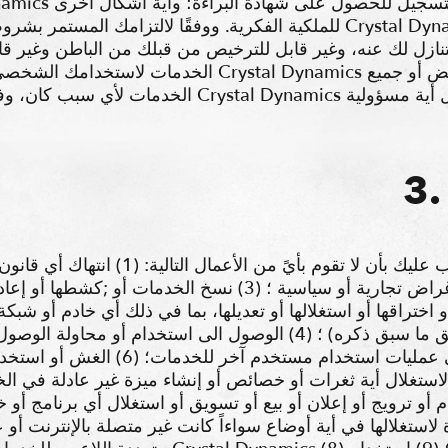
للملكية الفكرية. ووفقًا لالتزامك المستمر بشروط واحكام الخدمة هذه ،فإن cs
تنازل لك عنه، وغير قابل للترخيص من قبلك من الباطن وغير قا
الخدمات لاستخدامك الشخصي وغير التجاري. يجوز لـشركة amics
الخدمات لأي سبب كان، وفقًا لتقدير شركة سكوير إينكس s
لتتمكن من استخدام الخدمات، يجب عليك بأن لا ت
للقانون ؛ (2) استخدام الخدمات لأغراض تجارية أو سياسية ؛ (3) نس
اختراقها أو استغلالها أو تعديلها، بما في ذلك أي خادم أو شبكة
(باستثناء الحد الذي يُحظر فيه تطبيق ما سبق ذكره) ؛ (4) الوصول الى ا
أدناه) لا ينتمي إليك؛ (5) التدخل في عمليا
استغلال أية ثغرات أو خصائص أو إنشاء ميزة غير عادلة في الخدمات أو أية ألعاب أ
م أو ترويج أو إعلان أو بيع أو تسويق أو استغلال أي برنامج أ
لاستغلالها في أية أوضاع سواءاً كانت غير متصلة بالإنترنت أو