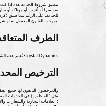
تنطبق شروط الخدمة هذه إذا كنت تص
سويسرا أو أندورا أو موناكو أو سا
للخدمة. على الرغم مما سبق ذكره 
بموجب القانون المعمول به أو شروط الخدمة هذه.
1. الطرف المتعاقد
تُعتبر هذه الشروط والأحكام عقداً بينك وبين شركة Crystal Dynamics
2. الترخيص المحد
في الخدمات المقدمة،