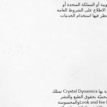
ة أو المملكة المتحدة أو
ى الاطلاع على الشروط العامة
حظر فيها استخدام الخدمات
تمتلك Crystal Dynamics والمرخصون التابعون لها جميع الحقوق والملكية والمصلحة في الخدمات والملكية الفكرية المرتبطة بها
 الطبع والنشر (مثل “المنظورة
والمحسوسةLook and fee l ” الخدمات) ؛ العلامات التجارية والشعارات والأسماء التجارية وعلامات الخدمة والهويات التجارية