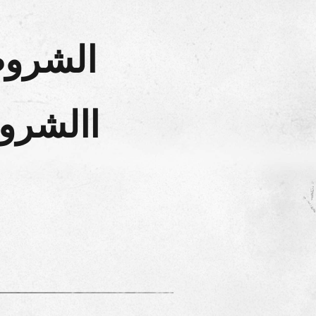
الشروط
االشرو