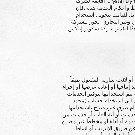
التابعة لشركة Crystal Dynamics والمرخصين لدينا ؛ وأية أمور قيد التسجيل للحصول على شهادة البراءة؛ وأية أشكال أخرى
Crystal Dynami تمنحك ترخيصًا محدودًا وغير
بل لقيامك بتحويل استخدام
Crystal Dyn وعلى الفور تعليق أو إنهاء توفير بعض أو جميع
Crystal Dynamic وحدها ، دون إشعار مسبق أو تحمل أية مسؤولية
قوم بأيً من الأعمال التالية: (1) انتهاك أي قانون أو لائحة سارية المفعول طبقاً
خ الخدمات أو ;كشطها أو إعادة إنتاجها أو إعادة عرضها أو إجراء
 يتم استخدامها لتوفير الخدمات
ستخدام أو محاولة الوصول الى استخدام حساب (محدد
ت استخدام مستخدم آخر للخدمات؛ (6) الغش أو استخدام طرق غيرمصرّح باستخدامها
و خدمات من Crystal Dynamics؛ (7) إنشاء أو
و خدمة أو أداة أو مخطط غير مصرح
 عن طريق الإنترنت أو انماط