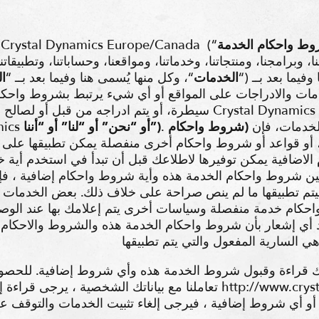
ط واحكام الخدمة
شروط واحكام الخدمة التالية لـ Crystal Dynamics Europe/Canada (“
ا، وبرامجنا، ومنتجاتنا، وخدماتنا، ومواقعنا، وحساباتنا، وتطبيقاتن
يما بعد بــ (“
الخدمات
“، وكل منها يُسمى هنا وفيما بعد بــ “
ا
ت والادراجات على المواقع أو أي شيء يرتبط بشروط واحكام ا
سيطرة، أو يتم ادراجه من قبل أو لصالح لشركتي كريستال دايناميكس 
الخدمات، فإن
(شروط واحكام
أو “نحن” أو “لنا” أو “أننا”)
mics
و قواعد أو شروط واحكام أخرى منفصلة يمكن تطبيقها على اس
الاضافية يمكن توفيرها لاطلاعك قبل أن تبدأ في استخدم أية 
ين شروط واحكام الخدمة هذه وأية شروط واحكام إضافية ، فإ
سيتم تطبيقها ما لم ينص صراحة على خلاف ذلك. بعض الخدمات ا
احكام خدمة منفصلة وسياسات أخرى يتم إعلامك بها عند الوصو
أي إشعار بأن شروط واحكام الخدمة هذه والشروط والاحكام ا
ك قراءة وقبول شروط الخدمة هذه وأي شروط إضافية. للحصو
تعاملنا مع بياناتك الشخصية ، يرجى قراءة إشعار الخصوصية الخاص بنا ع