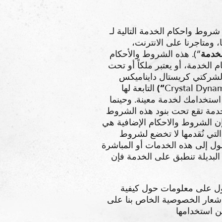
ا، ومتاجرنا على الانترنت،
لخدمة
“). هذه الشروط والأحكام
لخدمة، أو يعتبر ملكاً أو تحت
Crystal Dynamics Europe/Canadaأو من الشركات
Crystal Dyna
(“
التابعة لها
تخدامك لخدمة معينة. وحينما
خدمة تقع تحت بنود هذه الشروط
ن الشروط والاحكام الإضافية هي
لتي نُقدمها لا تخضع لشروط
ل إلى هذه الخدمات أو المباشرة
لبديلة تنطبق على الخدمة فإن
ل على معلومات حول كيفية
لى http://www.crystald.com/legal/privacy. إذا كنت